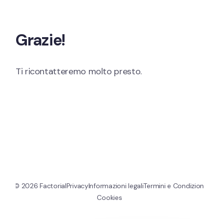
Passa al contenuto
Grazie!
Ti ricontatteremo molto presto.
© 
2026
 Factorial
Privacy
Informazioni legali
Termini e Condizioni
Cookies